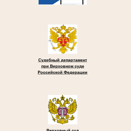
Судебный департамент
при Верховном суде
Российской Федерации
Верховный суд