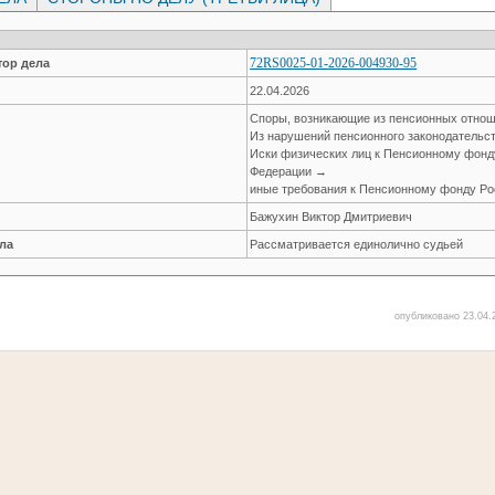
72RS0025-01-2026-004930-95
ор дела
22.04.2026
Споры, возникающие из пенсионных отно
Из нарушений пенсионного законодательс
Иски физических лиц к Пенсионному фонд
Федерации →
иные требования к Пенсионному фонду Р
Бажухин Виктор Дмитриевич
ла
Рассматривается единолично судьей
опубликовано 23.04.2