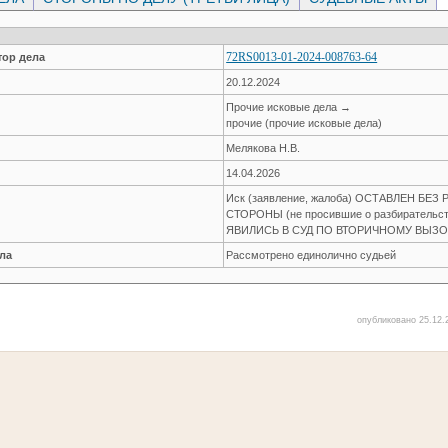
72RS0013-01-2024-008763-64
ор дела
20.12.2024
Прочие исковые дела →
прочие (прочие исковые дела)
Мелякова Н.В.
14.04.2026
Иск (заявление, жалоба) ОСТАВЛЕН БЕ
СТОРОНЫ (не просившие о разбирательств
ЯВИЛИСЬ В СУД ПО ВТОРИЧНОМУ ВЫЗ
ла
Рассмотрено единолично судьей
опубликовано 25.12.2