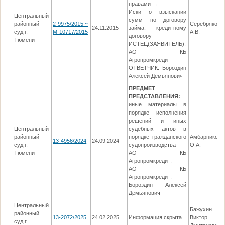
правами →
Иски о взыскании
Центральный
сумм по договору
районный
2-9975/2015 ~
Серебрякова
24.11.2015
займа, кредитному
суд г.
М-10717/2015
А.В.
договору
Тюмени
ИСТЕЦ(ЗАЯВИТЕЛЬ):
АО КБ
Агропромкредит
ОТВЕТЧИК: Бороздин
Алексей Демьянович
ПРЕДМЕТ
ПРЕДСТАВЛЕНИЯ:
иные материалы в
порядке исполнения
решений и иных
Центральный
судебных актов в
районный
порядке гражданского
Амбарникова
13-4956/2024
24.09.2024
суд г.
судопроизводства
О.А.
Тюмени
АО КБ
Агропромкредит;
АО КБ
Агропромкредит;
Бороздин Алексей
Демьянович
Центральный
Бажухин
районный
13-2072/2025
24.02.2025
Информация скрыта
Виктор
суд г.